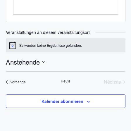
t
e
Veranstaltungen an diesem veranstaltungsort
Es wurden keine Ergebnisse gefunden.
H
i
n
Anstehende
w
e
D
i
s
a
Heute
Nächste
Veranstaltungen
Vorherige
t
Veransta
u
m
Kalender abonnieren
w
ä
h
l