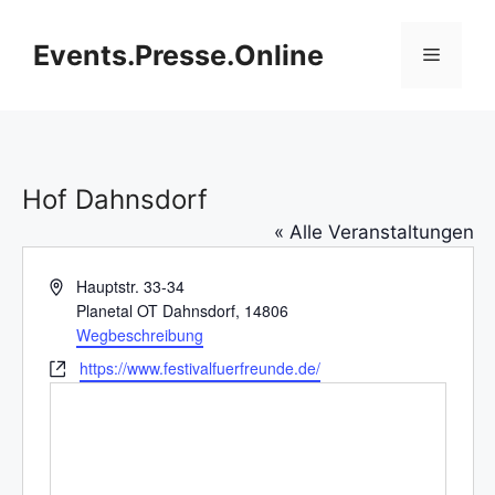
Zum
Inhalt
Events.Presse.Online
Menü
springen
Hof Dahnsdorf
« Alle Veranstaltungen
A
Hauptstr. 33-34
d
Planetal OT Dahnsdorf
,
14806
r
Wegbeschreibung
e
W
https://www.festivalfuerfreunde.de/
s
e
s
b
e
s
e
i