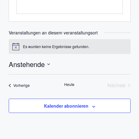
Veranstaltungen an diesem veranstaltungsort
Es wurden keine Ergebnisse gefunden.
Hinweis
Anstehende
Datum
wählen.
Heute
Nächste
Veranstaltungen
Vorherige
Veranstal
Kalender abonnieren