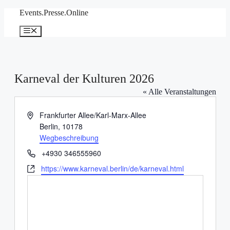
Zum
Events.Presse.Online
Inhalt
springen
Menü
Karneval der Kulturen 2026
« Alle Veranstaltungen
Adresse
Frankfurter Allee/Karl-Marx-Allee
Berlin
,
10178
Wegbeschreibung
Telefon
+4930 346555960
Webseite
https://www.karneval.berlin/de/karneval.html