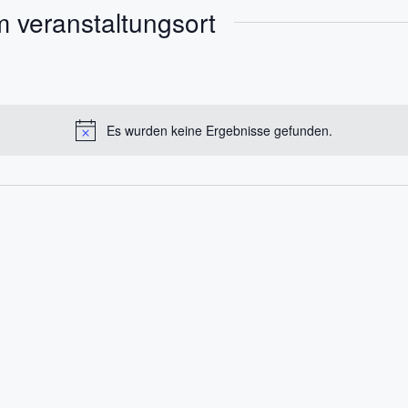
 veranstaltungsort
Es wurden keine Ergebnisse gefunden.
H
i
n
w
e
i
s