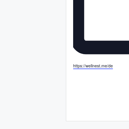
W
https://wellnest.me/de
e
b
s
e
i
t
e