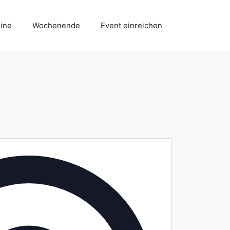
ine
Wochenende
Event einreichen
A
d
r
e
s
s
e