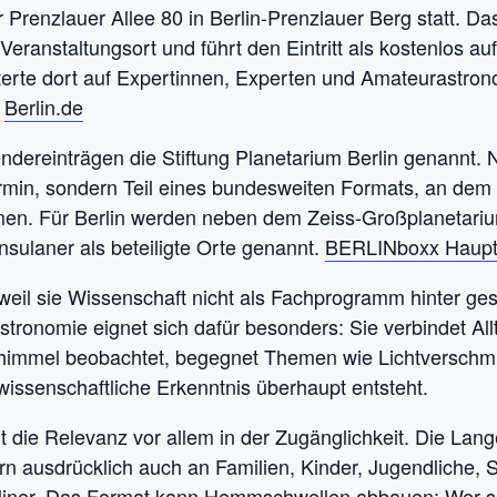
renzlauer Allee 80 in Berlin-Prenzlauer Berg statt. Das 
eranstaltungsort und führt den Eintritt als kostenlos au
erte dort auf Expertinnen, Experten und Amateurastrono
.
Berlin.de
lendereinträgen die Stiftung Planetarium Berlin genannt.
ermin, sondern Teil eines bundesweiten Formats, an dem
men. Für Berlin werden neben dem Zeiss-Großplanetariu
sulaner als beteiligte Orte genannt.
BERLINboxx Haupts
 weil sie Wissenschaft nicht als Fachprogramm hinter ge
stronomie eignet sich dafür besonders: Sie verbindet Al
himmel beobachtet, begegnet Themen wie Lichtverschmu
 wissenschaftliche Erkenntnis überhaupt entsteht.
die Relevanz vor allem in der Zugänglichkeit. Die Lange
n ausdrücklich auch an Familien, Kinder, Jugendliche,
erliner. Das Format kann Hemmschwellen abbauen: Wer s