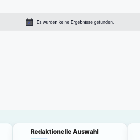
Es wurden keine Ergebnisse gefunden.
H
i
n
w
e
i
s
Redaktionelle Auswahl