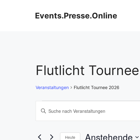
Zum
Inhalt
Events.Presse.Online
springen
Flutlicht Tourne
Veranstaltungen
Flutlicht Tournee 2026
Veranstaltungen
V
B
i
e
t
r
t
Anstehende
Heute
e