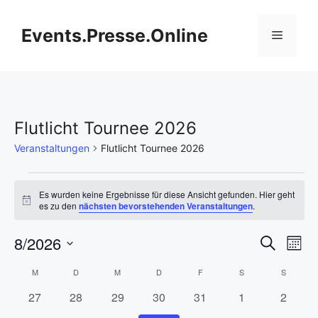
Zum
Inhalt
Events.Presse.Online
Menü
springen
Flutlicht Tournee 2026
Veranstaltungen
Flutlicht Tournee 2026
Veranstaltungen
Es wurden keine Ergebnisse für diese Ansicht gefunden. Hier geht
H
es zu den
nächsten bevorstehenden Veranstaltungen
.
i
n
V
8/2026
V
w
S
M
e
u
i
D
e
o
e
c
K
M
MONTAG
D
DIENSTAG
M
MITTWOCH
D
DONNERSTAG
F
FREITAG
S
SAMSTAG
S
SONNT
s
n
a
h
r
a
0
0
0
0
0
0
0
27
28
29
30
31
1
2
t
r
e
a
t
a
V
V
V
V
V
V
V
u