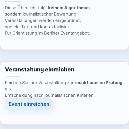
n
g
i
Diese Übersicht folgt
keinem Algorithmus
,
s
o
e
sondern journalistischer Bewertung.
Veranstaltungen werden eingeordnet,
n
i
n
vorselektiert und kontextualisiert.
Für Orientierung im Berliner Eventangebot.
c
h
t
Veranstaltung einreichen
e
Reichen Sie Ihre Veranstaltung zur
redaktionellen Prüfung
n
ein.
Entscheidung nach journalistischen Kriterien.
,
Event einreichen
N
a