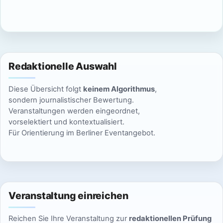
c
n
h
S
t
u
e
Redaktionelle Auswahl
n
c
Diese Übersicht folgt
keinem Algorithmus
,
-
h
sondern journalistischer Bewertung.
N
Veranstaltungen werden eingeordnet,
e
vorselektiert und kontextualisiert.
a
Für Orientierung im Berliner Eventangebot.
u
v
n
i
g
d
a
Veranstaltung einreichen
A
t
Reichen Sie Ihre Veranstaltung zur
redaktionellen Prüfung