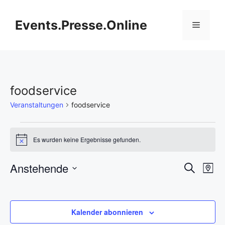
Zum
Inhalt
Events.Presse.Online
Menü
springen
foodservice
Veranstaltungen
foodservice
Veranstaltungen
Es wurden keine Ergebnisse gefunden.
H
i
n
V
Anstehende
V
S
w
K
e
u
D
e
a
i
e
c
s
r
a
h
r
t
t
r
e
Kalender abonnieren
e
a
u