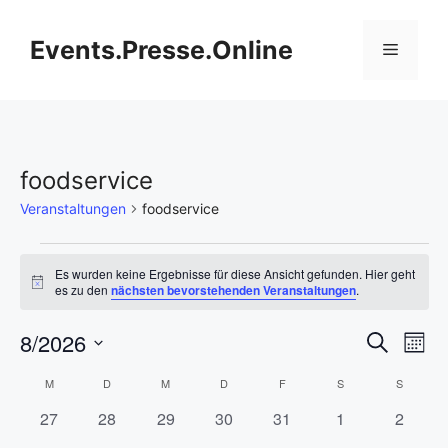
Zum
Inhalt
Events.Presse.Online
Menü
springen
foodservice
Veranstaltungen
foodservice
Veranstaltungen
Es wurden keine Ergebnisse für diese Ansicht gefunden. Hier geht
H
es zu den
nächsten bevorstehenden Veranstaltungen
.
i
n
V
8/2026
V
w
S
M
e
u
i
D
e
o
e
c
K
M
MONTAG
D
DIENSTAG
M
MITTWOCH
D
DONNERSTAG
F
FREITAG
S
SAMSTAG
S
SONNT
s
n
a
h
r
a
0
0
0
0
0
0
0
27
28
29
30
31
1
2
t
r
e
a
t
a
V
V
V
V
V
V
V
u