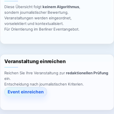
n
g
i
Diese Übersicht folgt
keinem Algorithmus
,
s
o
e
sondern journalistischer Bewertung.
Veranstaltungen werden eingeordnet,
n
i
n
vorselektiert und kontextualisiert.
Für Orientierung im Berliner Eventangebot.
c
h
t
Veranstaltung einreichen
e
Reichen Sie Ihre Veranstaltung zur
redaktionellen Prüfung
n
ein.
Entscheidung nach journalistischen Kriterien.
,
Event einreichen
N
a