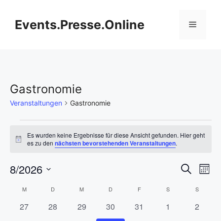
Zum
Inhalt
Events.Presse.Online
Menü
springen
Gastronomie
Veranstaltungen
Gastronomie
Veranstaltungen
Es wurden keine Ergebnisse für diese Ansicht gefunden. Hier geht
H
es zu den
nächsten bevorstehenden Veranstaltungen
.
i
n
V
8/2026
V
w
S
M
e
u
i
D
e
o
e
c
K
M
MONTAG
D
DIENSTAG
M
MITTWOCH
D
DONNERSTAG
F
FREITAG
S
SAMSTAG
S
SONNT
s
n
a
h
r
a
0
0
0
0
0
0
0
27
28
29
30
31
1
2
t
r
e
a
t
a
V
V
V
V
V
V
V
u