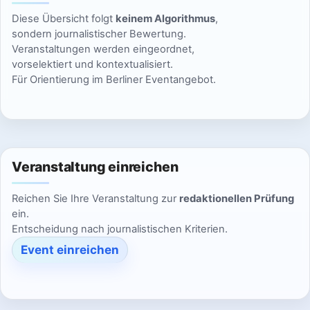
n
g
i
Diese Übersicht folgt
keinem Algorithmus
,
s
o
e
sondern journalistischer Bewertung.
Veranstaltungen werden eingeordnet,
n
i
n
vorselektiert und kontextualisiert.
Für Orientierung im Berliner Eventangebot.
c
h
t
Veranstaltung einreichen
e
Reichen Sie Ihre Veranstaltung zur
redaktionellen Prüfung
n
ein.
Entscheidung nach journalistischen Kriterien.
,
Event einreichen
N
a