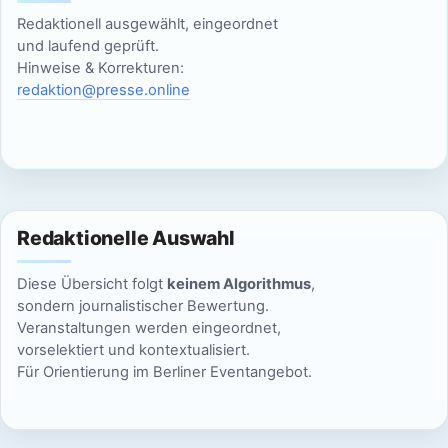
c
Redaktionell ausgewählt, eingeordnet
20:00
und laufend geprüft.
h
Hinweise & Korrekturen:
21:00
redaktion@presse.online
t
e
22:00
n
23:00
:00
,
Redaktionelle Auswahl
N
Diese Übersicht folgt
keinem Algorithmus
,
a
sondern journalistischer Bewertung.
Veranstaltungen werden eingeordnet,
v
vorselektiert und kontextualisiert.
Für Orientierung im Berliner Eventangebot.
i
g