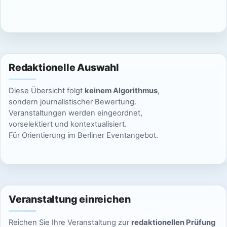
c
n
h
S
t
u
e
Redaktionelle Auswahl
n
c
Diese Übersicht folgt
keinem Algorithmus
,
-
h
sondern journalistischer Bewertung.
N
Veranstaltungen werden eingeordnet,
e
vorselektiert und kontextualisiert.
a
Für Orientierung im Berliner Eventangebot.
u
v
n
i
g
d
a
Veranstaltung einreichen
A
t
Reichen Sie Ihre Veranstaltung zur
redaktionellen Prüfung