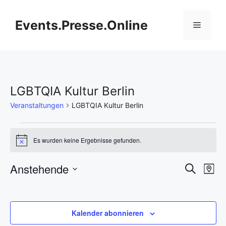
Zum
Inhalt
Events.Presse.Online
Menü
springen
LGBTQIA Kultur Berlin
Veranstaltungen
LGBTQIA Kultur Berlin
Veranstaltungen
Es wurden keine Ergebnisse gefunden.
H
i
n
V
Anstehende
V
S
w
K
e
u
D
e
a
i
e
c
s
r
a
h
r
t
t
r
e
Kalender abonnieren
e
a
u