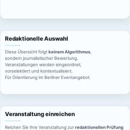
c
n
h
S
t
u
e
Redaktionelle Auswahl
n
c
Diese Übersicht folgt
keinem Algorithmus
,
-
h
sondern journalistischer Bewertung.
N
Veranstaltungen werden eingeordnet,
e
vorselektiert und kontextualisiert.
a
Für Orientierung im Berliner Eventangebot.
u
v
n
i
g
d
a
Veranstaltung einreichen
A
t
Reichen Sie Ihre Veranstaltung zur
redaktionellen Prüfung