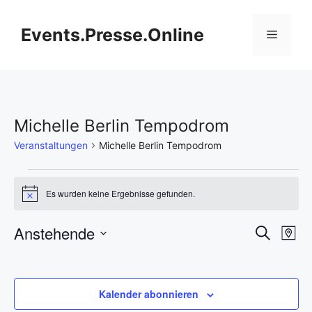
Zum
Inhalt
Events.Presse.Online
Menü
springen
Michelle Berlin Tempodrom
Veranstaltungen
Michelle Berlin Tempodrom
Veranstaltungen
Es wurden keine Ergebnisse gefunden.
H
i
n
V
Anstehende
V
S
w
K
e
u
D
e
a
i
e
c
s
r
a
h
r
t
t
r
e
Kalender abonnieren
e
a
u