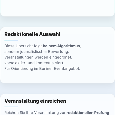
c
n
h
S
t
u
e
Redaktionelle Auswahl
n
c
Diese Übersicht folgt
keinem Algorithmus
,
-
h
sondern journalistischer Bewertung.
N
Veranstaltungen werden eingeordnet,
e
vorselektiert und kontextualisiert.
a
Für Orientierung im Berliner Eventangebot.
u
v
n
i
g
d
a
Veranstaltung einreichen
A
t
Reichen Sie Ihre Veranstaltung zur
redaktionellen Prüfung