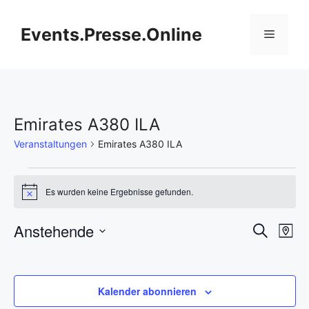
Zum
Inhalt
Events.Presse.Online
Menü
springen
Emirates A380 ILA
Veranstaltungen
Emirates A380 ILA
Veranstaltungen
Es wurden keine Ergebnisse gefunden.
H
i
n
V
Anstehende
V
S
w
K
e
u
D
e
a
i
e
c
s
r
a
h
r
t
t
r
e
Kalender abonnieren
e
a
u