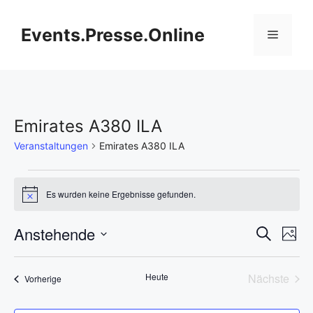
Zum
Inhalt
Events.Presse.Online
Menü
springen
Emirates A380 ILA
Veranstaltungen
Emirates A380 ILA
Veranstaltungen
Es wurden keine Ergebnisse gefunden.
H
i
n
V
Anstehende
V
S
w
F
e
u
D
e
o
i
e
c
L
s
t
a
h
r
Heute
Nächste
Veranstaltungen
Vorherige
o
t
r
e
i
Veransta
a
u