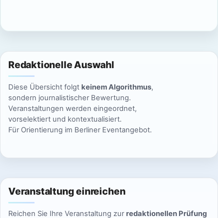
c
n
a
h
S
l
t
u
t
e
Redaktionelle Auswahl
n
c
u
Diese Übersicht folgt
keinem Algorithmus
,
-
h
n
sondern journalistischer Bewertung.
N
Veranstaltungen werden eingeordnet,
e
g
vorselektiert und kontextualisiert.
a
Für Orientierung im Berliner Eventangebot.
u
e
v
n
i
n
g
d
i
a
Veranstaltung einreichen
A
n
t
Reichen Sie Ihre Veranstaltung zur
redaktionellen Prüfung