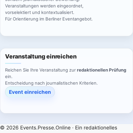
2
2
2
6
0
0
0
Veranstaltungen werden eingeordnet,
e
e
e
e
e
e
e
e
6
0
0
,
2
2
2
vorselektiert und kontextualisiert.
s
s
s
s
s
s
s
Für Orientierung im Berliner Eventangebot.
2
2
2
6
6
6
n
e
e
e
e
e
e
e
m
m
m
m
m
m
m
6
6
0
T
T
T
T
T
T
T
2
a
a
a
a
a
a
a
6
g
g
g
g
g
g
g
Veranstaltung einreichen
.
.
.
.
.
.
.
Reichen Sie Ihre Veranstaltung zur
redaktionellen Prüfung
ein.
Entscheidung nach journalistischen Kriterien.
Event einreichen
© 2026 Events.Presse.Online · Ein redaktionelles