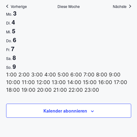
Vorherige
Diese Woche
Nächste
a
W
3
Mo.
t
4
Di.
o
5
Mi.
i
c
6
Do.
o
7
Fr.
h
8
Sa.
n
e
9
So.
0
1:00
2:00
3:00
4:00
5:00
6:00
7:00
8:00
9:00
v
:
10:00
11:00
12:00
13:00
14:00
15:00
16:00
17:00
o
0
0
18:00
19:00
20:00
21:00
22:00
23:00
M
D
M
D
F
S
S
0
K
K
K
K
K
K
K
:
n
e
e
e
e
e
e
e
0
o
i
i
o
r
a
o
Kalender abonnieren
i
i
i
i
i
i
i
0
V
n
e
t
n
e
m
n
n
n
n
n
n
n
n
e
t
n
t
n
i
s
n
e
e
e
e
e
e
e
V
V
V
V
V
V
V